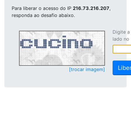
Para liberar o acesso
do IP
216.73.216.207
,
responda ao desafio abaixo.
Digite 
lado no
[trocar imagem]